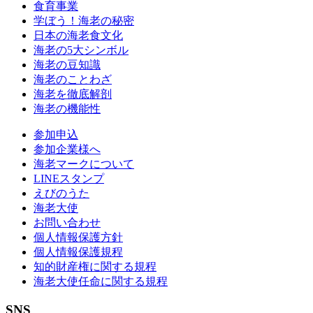
食育事業
学ぼう！海老の秘密
日本の海老食文化
海老の5大シンボル
海老の豆知識
海老のことわざ
海老を徹底解剖
海老の機能性
参加申込
参加企業様へ
海老マークについて
LINEスタンプ
えびのうた
海老大使
お問い合わせ
個人情報保護方針
個人情報保護規程
知的財産権に関する規程
海老大使任命に関する規程
SNS