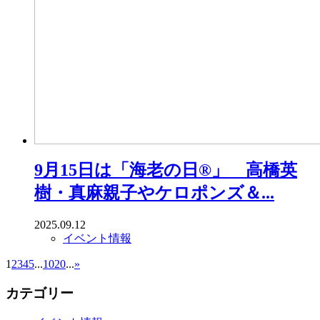
9月15日は「海老の日®」 高橋英
樹・真麻親子やケロポンズ＆...
2025.09.12
イベント情報
1
2
3
4
5
...
10
20
...
»
カテゴリー