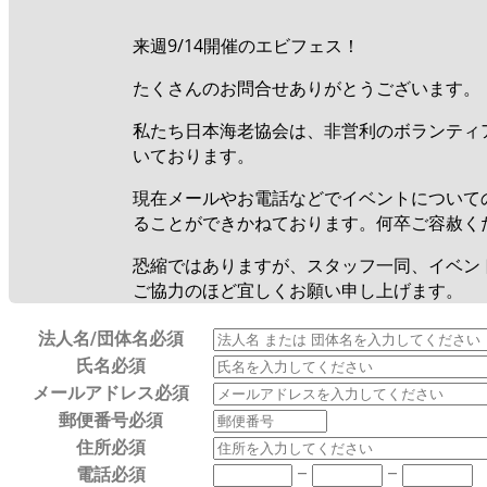
来週9/14開催のエビフェス！
たくさんのお問合せありがとうございます。
私たち日本海老協会は、非営利のボランティ
いております。
現在メールやお電話などでイベントについて
ることができかねております。何卒ご容赦く
恐縮ではありますが、スタッフ一同、イベン
ご協力のほど宜しくお願い申し上げます。
法人名/団体名
必須
氏名
必須
メールアドレス
必須
郵便番号
必須
住所
必須
電話
必須
–
–