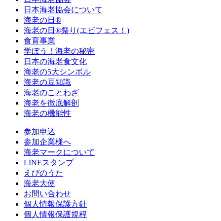
日本海老協会について
海老の日®
海老の日®祭り(エビフェス！)
食育事業
学ぼう！海老の秘密
日本の海老食文化
海老の5大シンボル
海老の豆知識
海老のことわざ
海老を徹底解剖
海老の機能性
参加申込
参加企業様へ
海老マークについて
LINEスタンプ
えびのうた
海老大使
お問い合わせ
個人情報保護方針
個人情報保護規程