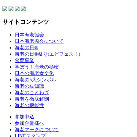
サイトコンテンツ
日本海老協会
日本海老協会について
海老の日®
海老の日®祭り(エビフェス！)
食育事業
学ぼう！海老の秘密
日本の海老食文化
海老の5大シンボル
海老の豆知識
海老のことわざ
海老を徹底解剖
海老の機能性
参加申込
参加企業様へ
海老マークについて
LINEスタンプ