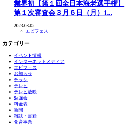
業界初【第１回全日本海老選手権】
第１次審査会３月６日（月）1...
2023.03.02
エビフェス
カテゴリー
イベント情報
インターネットメディア
エビフェス
お知らせ
チラシ
テレビ
テレビ放映
勉強会
料金表
新聞
雑誌・書籍
食育事業