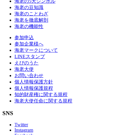
海老の5大シンボル
海老の豆知識
海老のことわざ
海老を徹底解剖
海老の機能性
参加申込
参加企業様へ
海老マークについて
LINEスタンプ
えびのうた
海老大使
お問い合わせ
個人情報保護方針
個人情報保護規程
知的財産権に関する規程
海老大使任命に関する規程
SNS
Twitter
Instagram