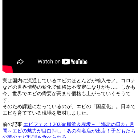
実は国内に流通しているエビのほとんどが輸入モノ。コロナ
などの世界情勢の変化で価格は不安定になりがち…。しかも
今、世界でエビの需要が高まり価格も上がっていくそうで
す。
そのため課題になっているのが、エビの「国産化」。日本で
エビを育てている現場を取材しました。
前の記事
エビフェス！2023in横浜＆赤坂～「海老の日®︎」月
間～エビの魅力が目白押し！あの有名店が出店！子どもたち
の夢のエビ料理も食べられる！