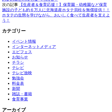
次の記事
【生産者＆食育応援！】保育園・幼稚園など保育
施設の子ども約６万人に北海道産ホタテ貝柱を無償提供！！
ホタテの生態を学びながら、おいしく食べて生産者を支えよ
う！
カテゴリー
イベント情報
インターネットメディア
エビフェス
お知らせ
チラシ
テレビ
テレビ放映
勉強会
料金表
新聞
雑誌・書籍
食育事業
アーカイブ