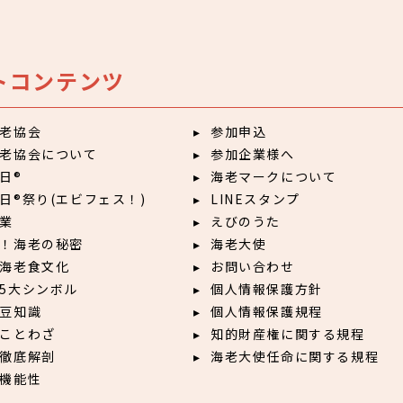
トコンテンツ
老協会
参加申込
老協会について
参加企業様へ
日®
海老マークについて
日®祭り(エビフェス！)
LINEスタンプ
業
えびのうた
！海老の秘密
海老大使
海老食文化
お問い合わせ
5大シンボル
個人情報保護方針
豆知識
個人情報保護規程
ことわざ
知的財産権に関する規程
徹底解剖
海老大使任命に関する規程
機能性