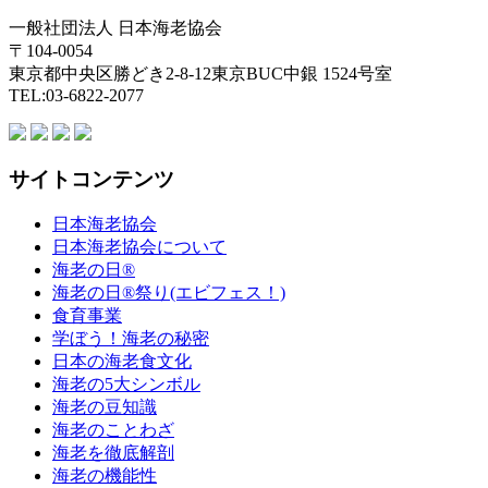
一般社団法人 日本海老協会
〒104-0054
東京都中央区勝どき2-8-12東京BUC中銀 1524号室
TEL:03-6822-2077
サイトコンテンツ
日本海老協会
日本海老協会について
海老の日®
海老の日®祭り(エビフェス！)
食育事業
学ぼう！海老の秘密
日本の海老食文化
海老の5大シンボル
海老の豆知識
海老のことわざ
海老を徹底解剖
海老の機能性