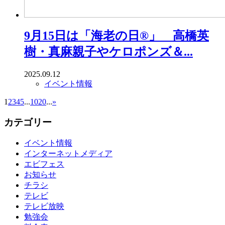
9月15日は「海老の日®」 高橋英
樹・真麻親子やケロポンズ＆...
2025.09.12
イベント情報
1
2
3
4
5
...
10
20
...
»
カテゴリー
イベント情報
インターネットメディア
エビフェス
お知らせ
チラシ
テレビ
テレビ放映
勉強会