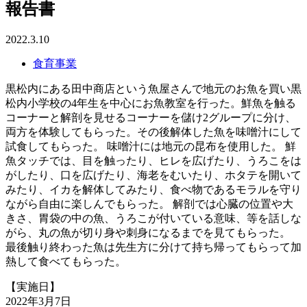
報告書
2022.3.10
食育事業
黒松内にある田中商店という魚屋さんで地元のお魚を買い黒
松内小学校の4年生を中心にお魚教室を行った。鮮魚を触る
コーナーと解剖を見せるコーナーを儲け2グループに分け、
両方を体験してもらった。その後解体した魚を味噌汁にして
試食してもらった。 味噌汁には地元の昆布を使用した。 鮮
魚タッチでは、目を触ったり、ヒレを広げたり、うろこをは
がしたり、口を広げたり、海老をむいたり、ホタテを開いて
みたり、イカを解体してみたり、食べ物であるモラルを守り
ながら自由に楽しんでもらった。 解剖では心臓の位置や大
きさ、胃袋の中の魚、うろこが付いている意味、等を話しな
がら、丸の魚が切り身や刺身になるまでを見てもらった。
最後触り終わった魚は先生方に分けて持ち帰ってもらって加
熱して食べてもらった。
【実施日】
2022年3月7日