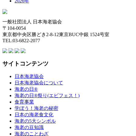
2026年
一般社団法人 日本海老協会
〒104-0054
東京都中央区勝どき2-8-12東京BUC中銀 1524号室
TEL:03-6822-2077
サイトコンテンツ
日本海老協会
日本海老協会について
海老の日®
海老の日®祭り(エビフェス！)
食育事業
学ぼう！海老の秘密
日本の海老食文化
海老の5大シンボル
海老の豆知識
海老のことわざ