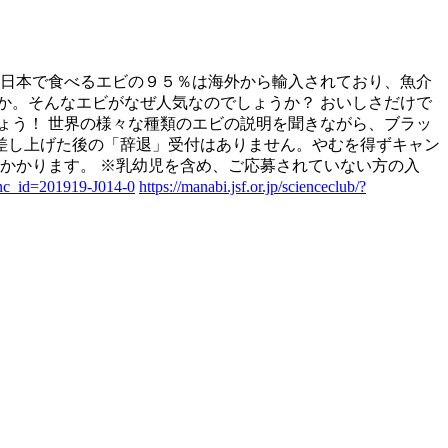
日本で食べるエビの９５％は海外から輸入されており、魚介
か。そんなエビがなぜ人気なのでしょうか？ おいしさだけで
ょう！ 世界の様々な種類のエビの説明を聞きながら、ブラッ
を差し上げた後の「辞退」受付はありません。やむを得ずキャン
かかります。 ※乳幼児を含め、ご応募されていない方の入
func_id=201919-J014-0
https://manabi.jsf.or.jp/scienceclub/?