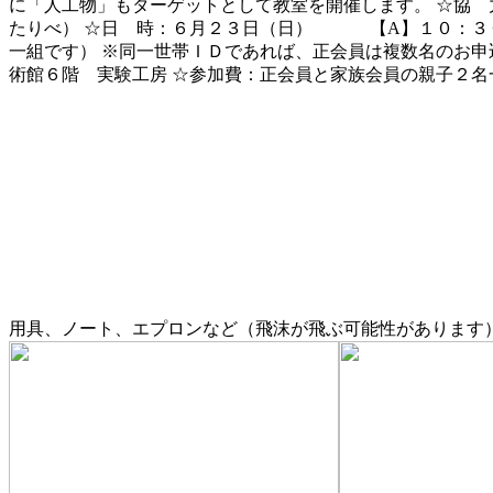
に「人工物」もターゲットとして教室を開催します。 ☆協 
たりべ） ☆日 時：６月２３日（日）
【A】１０：３
一組です） ※同一世帯ＩＤであれば、正会員は複数名のお申
術館６階 実験工房 ☆参加費：正会員と家族会員の親子２名
用具、ノート、エプロンなど（飛沫が飛ぶ可能性がありま