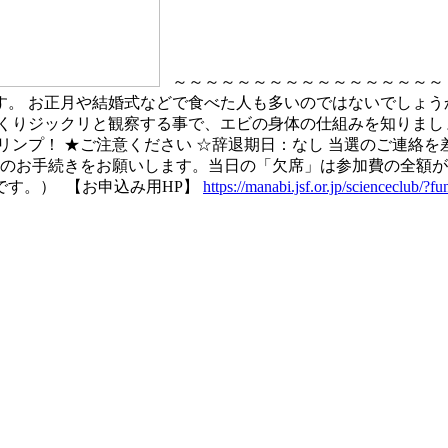
～～～～～～～～～～～～～～～～～ 
。 お正月や結婚式などで食べた人も多いのではないでしょう
くりジックリと観察する事で、エビの身体の仕組みを知りまし
リンプ！ ★ご注意ください ☆辞退期日：なし 当選のご連絡
」のお手続きをお願いします。当日の「欠席」は参加費の全額が
です。）
【お申込み用HP】
https://manabi.jsf.or.jp/scienceclub/?