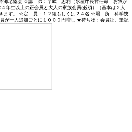
本海老協会 ☆講 師：早武 忠利（水産庁長官任命 お魚か
学４年生以上の正会員と大人の家族会員(必須）（基本は２人
ます。 ☆定 員：１２組もしくは２４名 ☆場 所：科学技
員が一人追加ごとに１０００円増し ★持ち物：会員証、筆記