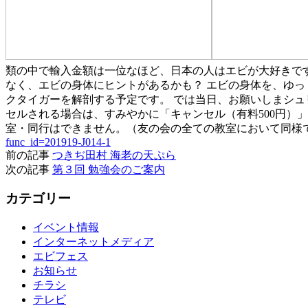
類の中で輸入金額は一位なほど、日本の人はエビが大好きです
なく、エビの身体にヒントがあるかも？ エビの身体を、ゆっ
クタイガーを解剖する予定です。 では当日、お願いしまシュ
セルされる場合は、すみやかに「キャンセル（有料500円）
室・同行はできません。（友の会の全ての教室において同様
func_id=201919-J014-1
前の記事
つきぢ田村 海老の天ぷら
次の記事
第３回 勉強会のご案内
カテゴリー
イベント情報
インターネットメディア
エビフェス
お知らせ
チラシ
テレビ