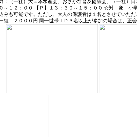
力：（一社）大日本水産会、おさかな普及協議会、（一社）日
０～１２：００ 【Ｐ】１３：３０～１５：００ ☆対 象：小
込みも可能です。ただし、大人の保護者は１名とさせていただき
一組 ２０００円 同一世帯ＩＤ３名以上が参加の場合は、正会
す）