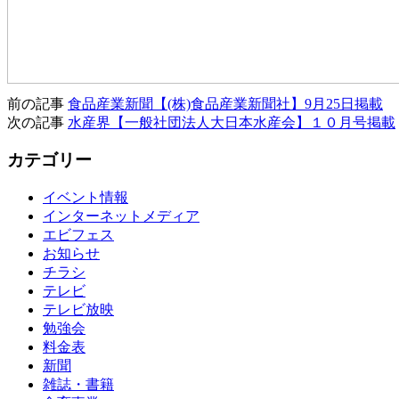
前の記事
食品産業新聞【(株)食品産業新聞社】9月25日掲載
次の記事
水産界【一般社団法人大日本水産会】１０月号掲載
カテゴリー
イベント情報
インターネットメディア
エビフェス
お知らせ
チラシ
テレビ
テレビ放映
勉強会
料金表
新聞
雑誌・書籍