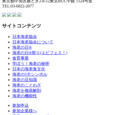
東京都中央区勝どき2-8-12東京BUC中銀 1524号室
TEL:03-6822-2077
サイトコンテンツ
日本海老協会
日本海老協会について
海老の日®
海老の日®祭り(エビフェス！)
食育事業
学ぼう！海老の秘密
日本の海老食文化
海老の5大シンボル
海老の豆知識
海老のことわざ
海老を徹底解剖
海老の機能性
参加申込
参加企業様へ