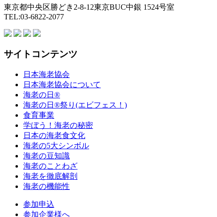
東京都中央区勝どき2-8-12東京BUC中銀 1524号室
TEL:03-6822-2077
サイトコンテンツ
日本海老協会
日本海老協会について
海老の日®
海老の日®祭り(エビフェス！)
食育事業
学ぼう！海老の秘密
日本の海老食文化
海老の5大シンボル
海老の豆知識
海老のことわざ
海老を徹底解剖
海老の機能性
参加申込
参加企業様へ