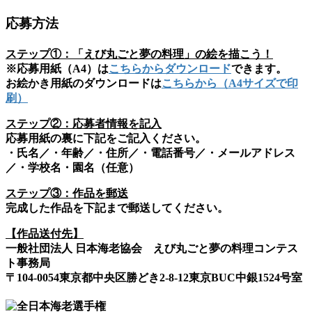
応募方法
ステップ①：「えび丸ごと夢の料理」の絵を描こう！
※応募用紙（A4）は
こちらからダウンロード
できます。
お絵かき用紙のダウンロードは
こちらから（A4サイズで印
刷）
ステップ②：応募者情報を記入
応募用紙の裏に下記をご記入ください。
・氏名／・年齢／・住所／・電話番号／・メールアドレス
／・学校名・園名（任意）
ステップ③：作品を郵送
完成した作品を下記まで郵送してください。
【作品送付先】
一般社団法人 日本海老協会 えび丸ごと夢の料理コンテス
ト事務局
〒104-0054東京都中央区勝どき2-8-12東京BUC中銀1524号室