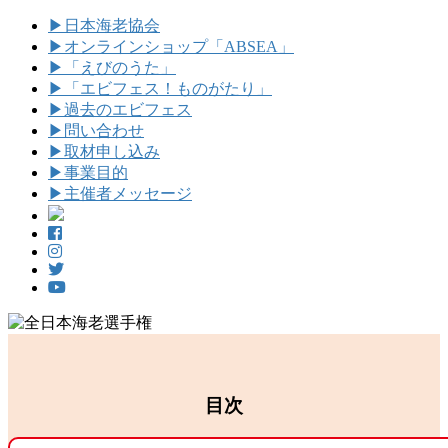
▶
日本海老協会
▶
オンラインショップ「ABSEA」
▶
「えびのうた」
▶
「エビフェス！ものがたり」
▶
過去のエビフェス
▶
問い合わせ
▶
取材申し込み
▶
事業目的
▶
主催者メッセージ
目次