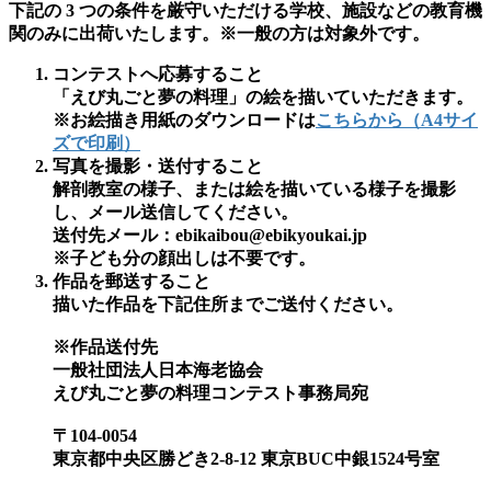
下記の 3 つの条件を厳守いただける学校、施設などの教育機
関のみに出荷いたします。※一般の方は対象外です。
コンテストへ応募すること
「えび丸ごと夢の料理」の絵を描いていただきます。
※お絵描き用紙のダウンロードは
こちらから（A4サイ
ズで印刷）
写真を撮影・送付すること
解剖教室の様子、または絵を描いている様子を撮影
し、メール送信してください。
送付先メール：ebikaibou@ebikyoukai.jp
※子ども分の顔出しは不要です。
作品を郵送すること
描いた作品を下記住所までご送付ください。
※作品送付先
一般社団法人日本海老協会
えび丸ごと夢の料理コンテスト事務局宛
〒104-0054
東京都中央区勝どき2-8-12 東京BUC中銀1524号室