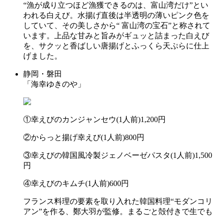
“漁が成り立つほど漁獲できるのは、富山湾だけ”とい
われる白えび。水揚げ直後は半透明の薄いピンク色を
していて、その美しさから“ 富山湾の宝石”と称されて
います。上品な甘みと旨みがギュッと詰まった白えび
を、サクッと香ばしい唐揚げとふっくら天ぷらに仕上
げました。
静岡・磐田
「海幸ゆきのや」
①幸えびのカンジャンセウ(1人前)1,200円
②からっと揚げ幸えび(1人前)800円
③幸えびの韓国風冷製ジェノベーゼパスタ(1人前)1,500
円
④幸えびのキムチ(1人前)600円
フランス料理の要素を取り入れた韓国料理“モダンコリ
アン”を作る、鄭大羽が監修。まるごと殻付きで生でも