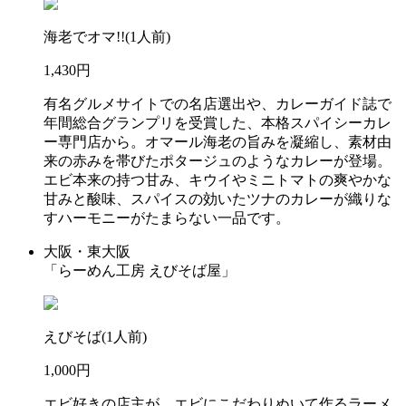
海老でオマ!!(1人前)
1,430円
有名グルメサイトでの名店選出や、カレーガイド誌で
年間総合グランプリを受賞した、本格スパイシーカレ
ー専門店から。オマール海老の旨みを凝縮し、素材由
来の赤みを帯びたポタージュのようなカレーが登場。
エビ本来の持つ甘み、キウイやミニトマトの爽やかな
甘みと酸味、スパイスの効いたツナのカレーが織りな
すハーモニーがたまらない一品です。
大阪・東大阪
「らーめん工房 えびそば屋」
えびそば(1人前)
1,000円
エビ好きの店主が、エビにこだわりぬいて作るラーメ