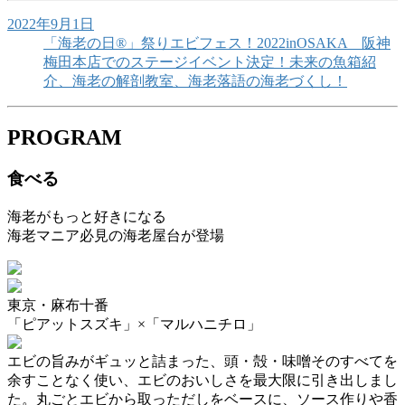
2022年9月1日
「海老の日®」祭りエビフェス！2022inOSAKA 阪神
梅田本店でのステージイベント決定！未来の魚箱紹
介、海老の解剖教室、海老落語の海老づくし！
PROGRAM
食べる
海老がもっと好きになる
海老マニア必見の海老屋台が登場
東京・麻布十番
「ピアットスズキ」×「マルハニチロ」
エビの旨みがギュッと詰まった、頭・殻・味噌そのすべてを
余すことなく使い、エビのおいしさを最大限に引き出しまし
た。丸ごとエビから取っただしをベースに、ソース作りや香