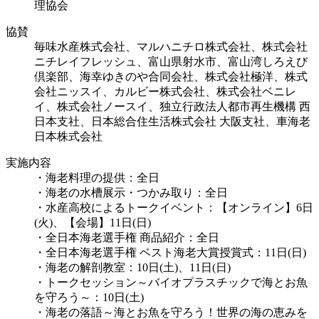
理協会
協賛
毎味水産株式会社、マルハニチロ株式会社、株式会社
ニチレイフレッシュ、富山県射水市、富山湾しろえび
倶楽部、海幸ゆきのや合同会社、株式会社極洋、株式
会社ニッスイ、カルビー株式会社、株式会社ベニレ
イ、株式会社ノースイ、独立行政法人都市再生機構 西
日本支社、日本総合住生活株式会社 大阪支社、車海老
日本株式会社
実施内容
・海老料理の提供：全日
・海老の水槽展示・つかみ取り：全日
・水産高校によるトークイベント：【オンライン】6日
(火)、【会場】11日(日)
・全日本海老選手権 商品紹介：全日
・全日本海老選手権 ベスト海老大賞授賞式：11日(日)
・海老の解剖教室：10日(土)、11日(日)
・トークセッション～バイオプラスチックで海とお魚
を守ろう～：10日(土)
・海老の落語～海とお魚を守ろう！世界の海の恵みを