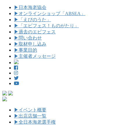
▶
日本海老協会
▶
オンラインショップ「ABSEA」
▶
「えびのうた」
▶
「エビフェス！ものがたり」
▶
過去のエビフェス
▶
問い合わせ
▶
取材申し込み
▶
事業目的
▶
主催者メッセージ
▶
イベント概要
▶
出店店舗一覧
▶
全日本海老選手権