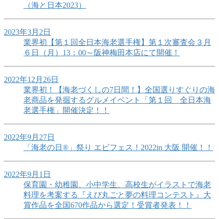
（海と日本2023）
2023年3月2日
業界初【第１回全日本海老選手権】第１次審査会３月
６日（月）13：00～阪神梅田本店にて開催！
2022年12月26日
業界初！【海老づくしの7日間！】全国選りすぐりの海
老商品を発掘するグルメイベント「第１回 全日本海
老選手権」開催決定！！
2022年9月27日
「海老の日®」祭り エビフェス！2022in 大阪 開催！！
2022年9月1日
保育園・幼稚園、小中学生、高校生がイラストで海老
料理を考案する『えび丸ごと夢の料理コンテスト』大
賞作品を全国670作品から選定！受賞者発表！！